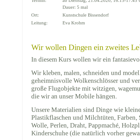
Termin:
ab Dienstag, 21.04.2020, 16.15-17.45 
Dauer: 5 mal
Ort:
Kunstschule Bissendorf
Leitung:
Eva Krohm
Wir wollen Dingen ein zweites L
In diesem Kurs wollen wir ein fantasievo
Wir kleben, malen, schneiden und modell
geheimnisvolle Wolkenschlösser und ver
große Flugobjekte mit witzigen, wagemut
die wir an unser Mobile hängen.
Unsere Materialien sind Dinge wie klein
Plastikflaschen und Milchtüten, Farben, 
Wolle, Perlen, Draht, Pappmaché, Holzpla
Kinderschuhe (die natürlich vorher gew