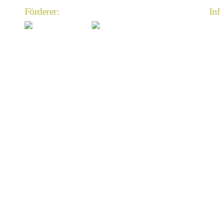
Förderer:
In
An
Im
Da
An
Mi