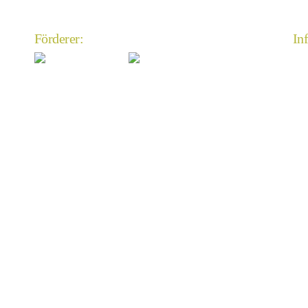
Förderer:
In
An
Im
Da
An
Mi