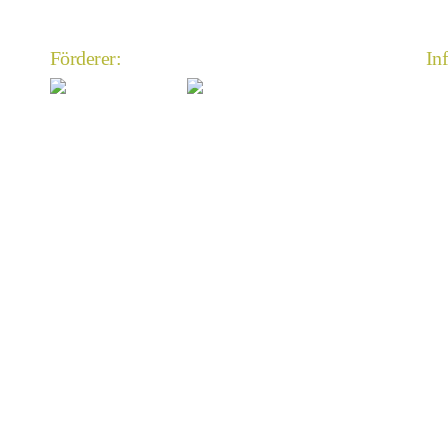
Förderer:
In
An
Im
Da
An
Mi