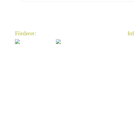
Förderer:
In
An
Im
Da
An
Mi