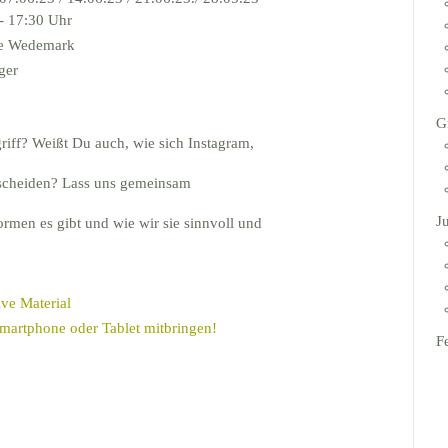
 - 17:30 Uhr
le Wedemark
ger
G
griff? Weißt Du auch, wie sich Instagram,
scheiden? Lass uns gemeinsam
J
ormen es gibt und wie wir sie sinnvoll und
ive Material
Smartphone oder Tablet mitbringen!
F