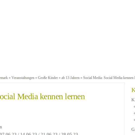
emark
»
Veranstaltungen
»
Große Kinder
»
ab 13 Jahren
» Social Media: Social Media kennen 
K
ocial Media kennen lernen
K
en
G
07.06.23 / 14.06.23 / 21.06.23./ 28.05.23