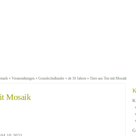
emark
»
Veranstaltungen
»
Grundschulkinder
»
ab 10 Jahren
» Tiere aus Ton mit Mosaik
K
it Mosaik
K
G
 04.10.2021