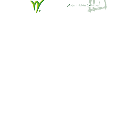
Da
An
Mi