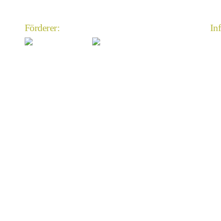
Förderer:
In
An
Im
Da
An
Mi