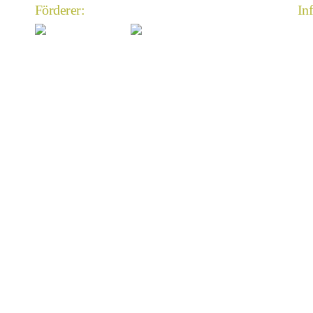
Förderer:
In
An
Im
Da
An
Mi